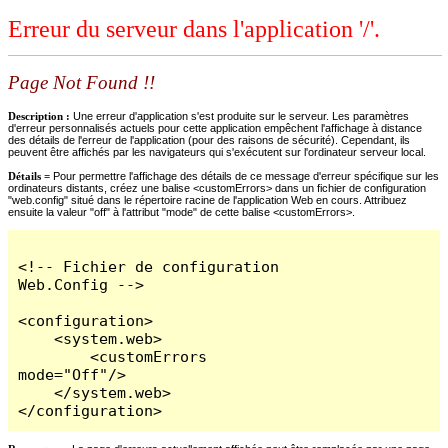
Erreur du serveur dans l'application '/'.
Page Not Found !!
Description :
Une erreur d'application s'est produite sur le serveur. Les paramètres
d'erreur personnalisés actuels pour cette application empêchent l'affichage à distance
des détails de l'erreur de l'application (pour des raisons de sécurité). Cependant, ils
peuvent être affichés par les navigateurs qui s'exécutent sur l'ordinateur serveur local.
Détails =
Pour permettre l'affichage des détails de ce message d'erreur spécifique sur les
ordinateurs distants, créez une balise <customErrors> dans un fichier de configuration
"web.config" situé dans le répertoire racine de l'application Web en cours. Attribuez
ensuite la valeur "off" à l'attribut "mode" de cette balise <customErrors>.
<!-- Fichier de configuration 
Web.Config -->

<configuration>

    <system.web>

        <customErrors 
mode="Off"/>

    </system.web>

</configuration>