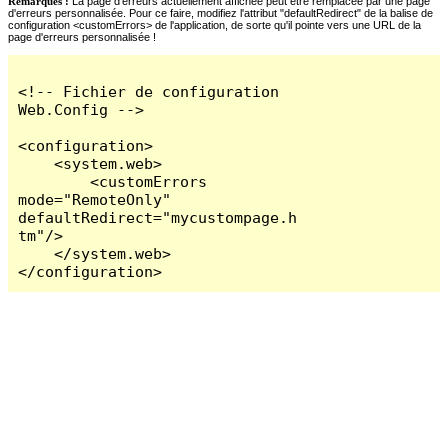
Remarques :
La page d'erreurs actuellement affichée peut être remplacée par une page
d'erreurs personnalisée. Pour ce faire, modifiez l'attribut "defaultRedirect" de la balise de
configuration <customErrors> de l'application, de sorte qu'il pointe vers une URL de la
page d'erreurs personnalisée !
<!-- Fichier de configuration 
Web.Config -->

<configuration>

    <system.web>

        <customErrors 
mode="RemoteOnly" 
defaultRedirect="mycustompage.h
tm"/>

    </system.web>

</configuration>