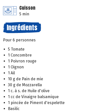
Cuisson
5 min
Ingrédients
Pour 6 personnes
5 Tomate
1 Concombre
1 Poivron rouge
1 Oignon
1 Ail
10 g de Pain de mie
30 g de Mozzarella
1 c. à s. de Huile d'olive
1 cc de Vinaigre balsamique
1 pincée de Piment d'espelette
Basilic