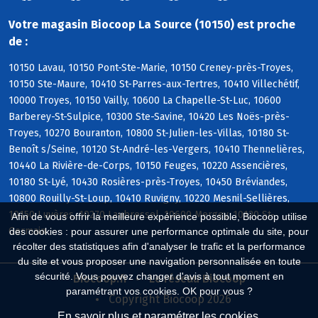
Votre magasin Biocoop La Source (10150) est proche
de :
10150 Lavau, 10150 Pont-Ste-Marie, 10150 Creney-près-Troyes,
10150 Ste-Maure, 10410 St-Parres-aux-Tertres, 10410 Villechétif,
10000 Troyes, 10150 Vailly, 10600 La Chapelle-St-Luc, 10600
Barberey-St-Sulpice, 10300 Ste-Savine, 10420 Les Noës-près-
Troyes, 10270 Bouranton, 10800 St-Julien-les-Villas, 10180 St-
Benoît s/Seine, 10120 St-André-les-Vergers, 10410 Thennelières,
10440 La Rivière-de-Corps, 10150 Feuges, 10220 Assencières,
10180 St-Lyé, 10430 Rosières-près-Troyes, 10450 Bréviandes,
10800 Rouilly-St-Loup, 10410 Ruvigny, 10220 Mesnil-Sellières,
10150 Luyères, 10270 Laubressel, 10600 Mergey, 10120 St-
Afin de vous offrir la meilleure expérience possible, Biocoop utilise
Germain
des cookies : pour assurer une performance optimale du site, pour
récolter des statistiques afin d'analyser le trafic et la performance
du site et vous proposer une navigation personnalisée en toute
sécurité. Vous pouvez changer d'avis à tout moment en
Biocoop.fr
Le réseau Biocoop
paramétrant vos cookies. OK pour vous ?
Copyright Biocoop 2026
En savoir plus et paramétrer les cookies