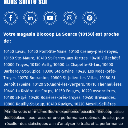
Nous suivre sur
Votre magasin Biocoop La Source (10150) est proche
de :
10150 Lavau, 10150 Pont-Ste-Marie, 10150 Creney-près-Troyes,
10150 Ste-Maure, 10410 St-Parres-aux-Tertres, 10410 Villechétif,
10000 Troyes, 10150 Vailly, 10600 La Chapelle-St-Luc, 10600
Barberey-St-Sulpice, 10300 Ste-Savine, 10420 Les Noës-près-
Troyes, 10270 Bouranton, 10800 St-Julien-les-Villas, 10180 St-
Benoît s/Seine, 10120 St-André-les-Vergers, 10410 Thennelières,
10440 La Rivière-de-Corps, 10150 Feuges, 10220 Assencières,
10180 St-Lyé, 10430 Rosières-près-Troyes, 10450 Bréviandes,
10800 Rouilly-St-Loup, 10410 Ruvigny, 10220 Mesnil-Sellières,
10150 Luyères, 10270 Laubressel, 10600 Mergey, 10120 St-
Afin de vous offrir la meilleure expérience possible, Biocoop utilise
Germain
des cookies : pour assurer une performance optimale du site, pour
récolter des statistiques afin d'analyser le trafic et la performance