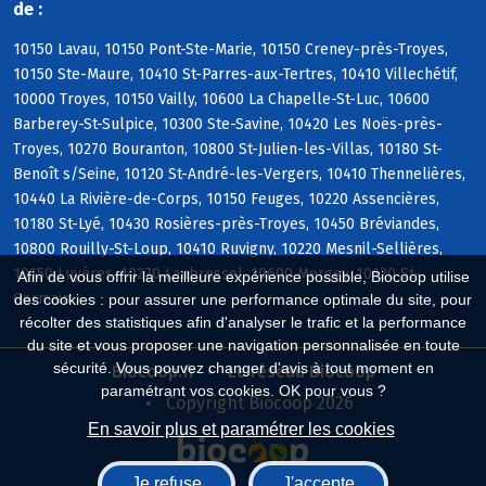
de :
10150 Lavau, 10150 Pont-Ste-Marie, 10150 Creney-près-Troyes,
10150 Ste-Maure, 10410 St-Parres-aux-Tertres, 10410 Villechétif,
10000 Troyes, 10150 Vailly, 10600 La Chapelle-St-Luc, 10600
Barberey-St-Sulpice, 10300 Ste-Savine, 10420 Les Noës-près-
Troyes, 10270 Bouranton, 10800 St-Julien-les-Villas, 10180 St-
Benoît s/Seine, 10120 St-André-les-Vergers, 10410 Thennelières,
10440 La Rivière-de-Corps, 10150 Feuges, 10220 Assencières,
10180 St-Lyé, 10430 Rosières-près-Troyes, 10450 Bréviandes,
10800 Rouilly-St-Loup, 10410 Ruvigny, 10220 Mesnil-Sellières,
10150 Luyères, 10270 Laubressel, 10600 Mergey, 10120 St-
Afin de vous offrir la meilleure expérience possible, Biocoop utilise
Germain
des cookies : pour assurer une performance optimale du site, pour
récolter des statistiques afin d'analyser le trafic et la performance
du site et vous proposer une navigation personnalisée en toute
sécurité. Vous pouvez changer d'avis à tout moment en
Biocoop.fr
Le réseau Biocoop
paramétrant vos cookies. OK pour vous ?
Copyright Biocoop 2026
En savoir plus et paramétrer les cookies
Je refuse
J'accepte