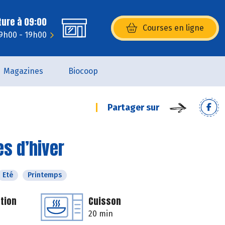
ture à 09:00
Courses en ligne
(s’ouvre dans une nouvelle fenêtr
 9h00 - 19h00
Magazines
Biocoop
Partager sur
es d’hiver
Eté
Printemps
tion
Cuisson
20 min