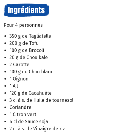
Ingrédients
Pour 4 personnes
350 g de Tagliatelle
200 g de Tofu
100 g de Brocoli
20 g de Chou kale
2 Carotte
100 g de Chou blanc
1 Oignon
1 Ail
120 g de Cacahuète
3 c. à s. de Huile de tournesol
Coriandre
1 Citron vert
6 cl de Sauce soja
2 c. à s. de Vinaigre de riz