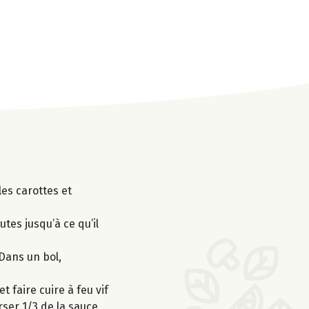
les carottes et
tes jusqu’à ce qu’il
 Dans un bol,
t faire cuire à feu vif
erser 1/3 de la sauce