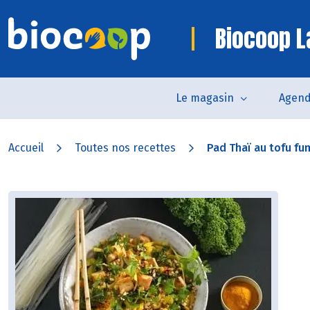
Biocoop L
Le magasin
Agen
Accueil
Toutes nos recettes
Pad Thaï au tofu fum