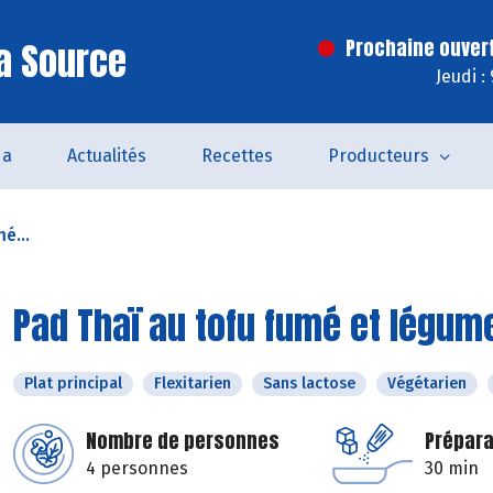
a Source
Prochaine ouver
Jeudi :
da
Actualités
Recettes
Producteurs
é...
Pad Thaï au tofu fumé et légum
Plat principal
Flexitarien
Sans lactose
Végétarien
Nombre de personnes
Prépara
4 personnes
30 min