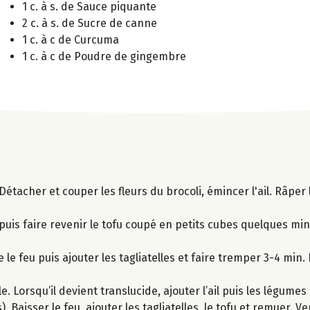
1 c. à s. de Sauce piquante
2 c. à s. de Sucre de canne
1 c. à c de Curcuma
1 c. à c de Poudre de gingembre
Détacher et couper les fleurs du brocoli, émincer l'ail. Râper 
uis faire revenir le tofu coupé en petits cubes quelques minu
 le feu puis ajouter les tagliatelles et faire tremper 3-4 min.
. Lorsqu’il devient translucide, ajouter l’ail puis les légumes e
 Baisser le feu, ajouter les tagliatelles, le tofu et remuer. V