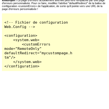
Remarques :
La page d'erreurs actuellement affichée peut être remplacée par une page
d'erreurs personnalisée. Pour ce faire, modifiez l'attribut "defaultRedirect" de la balise de
configuration <customErrors> de l'application, de sorte qu'il pointe vers une URL de la
page d'erreurs personnalisée !
<!-- Fichier de configuration 
Web.Config -->

<configuration>

    <system.web>

        <customErrors 
mode="RemoteOnly" 
defaultRedirect="mycustompage.h
tm"/>

    </system.web>

</configuration>