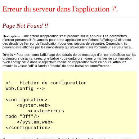
Erreur du serveur dans l'application '/'.
Page Not Found !!
Description :
Une erreur d'application s'est produite sur le serveur. Les paramètres
d'erreur personnalisés actuels pour cette application empêchent l'affichage à distance
des détails de l'erreur de l'application (pour des raisons de sécurité). Cependant, ils
peuvent être affichés par les navigateurs qui s'exécutent sur l'ordinateur serveur local.
Détails =
Pour permettre l'affichage des détails de ce message d'erreur spécifique sur les
ordinateurs distants, créez une balise <customErrors> dans un fichier de configuration
"web.config" situé dans le répertoire racine de l'application Web en cours. Attribuez
ensuite la valeur "off" à l'attribut "mode" de cette balise <customErrors>.
<!-- Fichier de configuration 
Web.Config -->

<configuration>

    <system.web>

        <customErrors 
mode="Off"/>

    </system.web>

</configuration>