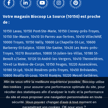
Votre magasin Biocoop La Source (10150) est proche
de :
10150 Lavau, 10150 Pont-Ste-Marie, 10150 Creney-près-Troyes,
10150 Ste-Maure, 10410 St-Parres-aux-Tertres, 10410 Villechétif,
10000 Troyes, 10150 Vailly, 10600 La Chapelle-St-Luc, 10600
Barberey-St-Sulpice, 10300 Ste-Savine, 10420 Les Noës-près-
Troyes, 10270 Bouranton, 10800 St-Julien-les-Villas, 10180 St-
Benoît s/Seine, 10120 St-André-les-Vergers, 10410 Thennelières,
10440 La Rivière-de-Corps, 10150 Feuges, 10220 Assencières,
10180 St-Lyé, 10430 Rosières-près-Troyes, 10450 Bréviandes,
10800 Rouilly-St-Loup, 10410 Ruvigny, 10220 Mesnil-Sellières,
10150 Luyères, 10270 Laubressel, 10600 Mergey, 10120 St-
Afin de vous offrir la meilleure expérience possible, Biocoop utilise
Germain
des cookies : pour assurer une performance optimale du site, pour
récolter des statistiques afin d'analyser le trafic et la performance
du site et vous proposer une navigation personnalisée en toute
sécurité. Vous pouvez changer d'avis à tout moment en
Biocoop.fr
Le réseau Biocoop
paramétrant vos cookies. OK pour vous ?