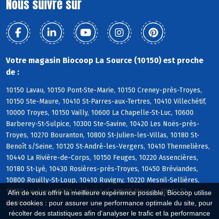
Nous suivre sur
Votre magasin Biocoop La Source (10150) est proche
de :
10150 Lavau, 10150 Pont-Ste-Marie, 10150 Creney-près-Troyes,
10150 Ste-Maure, 10410 St-Parres-aux-Tertres, 10410 Villechétif,
10000 Troyes, 10150 Vailly, 10600 La Chapelle-St-Luc, 10600
Barberey-St-Sulpice, 10300 Ste-Savine, 10420 Les Noës-près-
Troyes, 10270 Bouranton, 10800 St-Julien-les-Villas, 10180 St-
Benoît s/Seine, 10120 St-André-les-Vergers, 10410 Thennelières,
10440 La Rivière-de-Corps, 10150 Feuges, 10220 Assencières,
10180 St-Lyé, 10430 Rosières-près-Troyes, 10450 Bréviandes,
10800 Rouilly-St-Loup, 10410 Ruvigny, 10220 Mesnil-Sellières,
10150 Luyères, 10270 Laubressel, 10600 Mergey, 10120 St-
Afin de vous offrir la meilleure expérience possible, Biocoop utilise
Germain
des cookies : pour assurer une performance optimale du site, pour
récolter des statistiques afin d'analyser le trafic et la performance