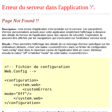
Erreur du serveur dans l'application '/'.
Page Not Found !!
Description :
Une erreur d'application s'est produite sur le serveur. Les paramètres
d'erreur personnalisés actuels pour cette application empêchent l'affichage à distance
des détails de l'erreur de l'application (pour des raisons de sécurité). Cependant, ils
peuvent être affichés par les navigateurs qui s'exécutent sur l'ordinateur serveur local.
Détails =
Pour permettre l'affichage des détails de ce message d'erreur spécifique sur les
ordinateurs distants, créez une balise <customErrors> dans un fichier de configuration
"web.config" situé dans le répertoire racine de l'application Web en cours. Attribuez
ensuite la valeur "off" à l'attribut "mode" de cette balise <customErrors>.
<!-- Fichier de configuration 
Web.Config -->

<configuration>

    <system.web>

        <customErrors 
mode="Off"/>

    </system.web>

</configuration>