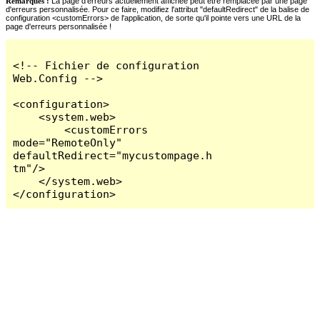
Remarques :
La page d'erreurs actuellement affichée peut être remplacée par une page
d'erreurs personnalisée. Pour ce faire, modifiez l'attribut "defaultRedirect" de la balise de
configuration <customErrors> de l'application, de sorte qu'il pointe vers une URL de la
page d'erreurs personnalisée !
<!-- Fichier de configuration 
Web.Config -->

<configuration>

    <system.web>

        <customErrors 
mode="RemoteOnly" 
defaultRedirect="mycustompage.h
tm"/>

    </system.web>

</configuration>