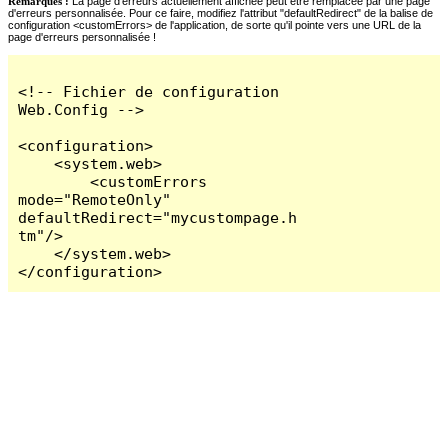
Remarques :
La page d'erreurs actuellement affichée peut être remplacée par une page
d'erreurs personnalisée. Pour ce faire, modifiez l'attribut "defaultRedirect" de la balise de
configuration <customErrors> de l'application, de sorte qu'il pointe vers une URL de la
page d'erreurs personnalisée !
<!-- Fichier de configuration 
Web.Config -->

<configuration>

    <system.web>

        <customErrors 
mode="RemoteOnly" 
defaultRedirect="mycustompage.h
tm"/>

    </system.web>

</configuration>