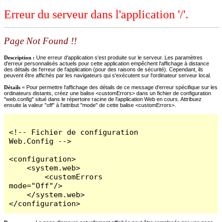
Erreur du serveur dans l'application '/'.
Page Not Found !!
Description :
Une erreur d'application s'est produite sur le serveur. Les paramètres
d'erreur personnalisés actuels pour cette application empêchent l'affichage à distance
des détails de l'erreur de l'application (pour des raisons de sécurité). Cependant, ils
peuvent être affichés par les navigateurs qui s'exécutent sur l'ordinateur serveur local.
Détails =
Pour permettre l'affichage des détails de ce message d'erreur spécifique sur les
ordinateurs distants, créez une balise <customErrors> dans un fichier de configuration
"web.config" situé dans le répertoire racine de l'application Web en cours. Attribuez
ensuite la valeur "off" à l'attribut "mode" de cette balise <customErrors>.
<!-- Fichier de configuration 
Web.Config -->

<configuration>

    <system.web>

        <customErrors 
mode="Off"/>

    </system.web>

</configuration>