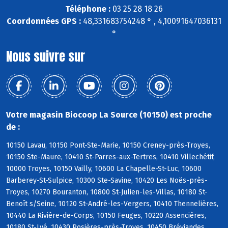
Téléphone :
03 25 28 18 26
Coordonnées GPS :
48,331683754248 ° , 4,10091647036131
°
Nous suivre sur
Votre magasin Biocoop La Source (10150) est proche
de :
10150 Lavau, 10150 Pont-Ste-Marie, 10150 Creney-près-Troyes,
10150 Ste-Maure, 10410 St-Parres-aux-Tertres, 10410 Villechétif,
10000 Troyes, 10150 Vailly, 10600 La Chapelle-St-Luc, 10600
Barberey-St-Sulpice, 10300 Ste-Savine, 10420 Les Noës-près-
Troyes, 10270 Bouranton, 10800 St-Julien-les-Villas, 10180 St-
Benoît s/Seine, 10120 St-André-les-Vergers, 10410 Thennelières,
10440 La Rivière-de-Corps, 10150 Feuges, 10220 Assencières,
10180 St-Lyé, 10430 Rosières-près-Troyes, 10450 Bréviandes,