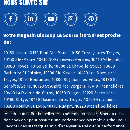
Nous suivre sur
Votre magasin Biocoop La Source (10150) est proche
de :
10150 Lavau, 10150 Pont-Ste-Marie, 10150 Creney-près-Troyes,
10150 Ste-Maure, 10410 St-Parres-aux-Tertres, 10410 Villechétif,
10000 Troyes, 10150 Vailly, 10600 La Chapelle-St-Luc, 10600
Barberey-St-Sulpice, 10300 Ste-Savine, 10420 Les Noës-près-
Troyes, 10270 Bouranton, 10800 St-Julien-les-Villas, 10180 St-
Benoît s/Seine, 10120 St-André-les-Vergers, 10410 Thennelières,
10440 La Rivière-de-Corps, 10150 Feuges, 10220 Assencières,
10180 St-Lyé, 10430 Rosières-près-Troyes, 10450 Bréviandes,
10800 Rouilly-St-Loup, 10410 Ruvigny, 10220 Mesnil-Sellières,
10150 Luyères, 10270 Laubressel, 10600 Mergey, 10120 St-
Afin de vous offrir la meilleure expérience possible, Biocoop utilise
Germain
des cookies : pour assurer une performance optimale du site, pour
récolter des statistiques afin d'analyser le trafic et la performance