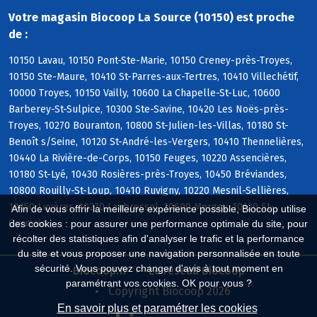
Votre magasin Biocoop La Source (10150) est proche
de :
10150 Lavau, 10150 Pont-Ste-Marie, 10150 Creney-près-Troyes,
10150 Ste-Maure, 10410 St-Parres-aux-Tertres, 10410 Villechétif,
10000 Troyes, 10150 Vailly, 10600 La Chapelle-St-Luc, 10600
Barberey-St-Sulpice, 10300 Ste-Savine, 10420 Les Noës-près-
Troyes, 10270 Bouranton, 10800 St-Julien-les-Villas, 10180 St-
Benoît s/Seine, 10120 St-André-les-Vergers, 10410 Thennelières,
10440 La Rivière-de-Corps, 10150 Feuges, 10220 Assencières,
10180 St-Lyé, 10430 Rosières-près-Troyes, 10450 Bréviandes,
10800 Rouilly-St-Loup, 10410 Ruvigny, 10220 Mesnil-Sellières,
10150 Luyères, 10270 Laubressel, 10600 Mergey, 10120 St-
Afin de vous offrir la meilleure expérience possible, Biocoop utilise
Germain
des cookies : pour assurer une performance optimale du site, pour
récolter des statistiques afin d'analyser le trafic et la performance
du site et vous proposer une navigation personnalisée en toute
sécurité. Vous pouvez changer d'avis à tout moment en
Biocoop.fr
Le réseau Biocoop
paramétrant vos cookies. OK pour vous ?
Copyright Biocoop 2026
En savoir plus et paramétrer les cookies