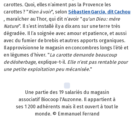
carottes. Quoi, elles n‘aiment pas la Provence les
carottes ? "
Rien à voir
", selon
Sébastien Garcia, dit Cachou
, maraîcher au Thor, qui dit n‘avoir "
qu‘un Dieu : mère
Nature
". Il s‘est installé il y a dix ans sur une terre très
dégradée. Il l‘a soignée avec amour et patience, et aussi
avec du fumier de brebis et autres apports organiques.
Il approvisionne le magasin en concombres longs l‘été et
en légumes d‘hiver. "
La carotte demande beaucoup
de désherbage,
explique-t-il.
Elle n‘est pas rentable pour
une petite exploitation peu mécanisée.
"
Une partie des 19 salariés du magasin
associatif Biocoop l'Auzonne. Il appartient à
ses 1 200 adhérents mais il est ouvert à tout le
monde. © Emmanuel Ferrand