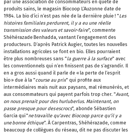
par une association de consommateurs en quête de
produits sains, le magasin Biocoop L‘Auzonne date de
1984. La bio d‘ici n‘est pas née de la dernière pluie ! "
Les
histoires familiales perdurent, il y a eu une réelle
transmission des valeurs et savoir-faire
", commente
Shéhérazade Benhadda, vantant l‘engagement des
producteurs. D‘après Patrick Augier, toutes les nouvelles
installations agricoles se font en bio. Elles pourraient
être plus nombreuses sans "
la guerre à la surface
" avec
les conventionnels qui n‘en finissent pas de s‘agrandir. Il
en a gros aussi quand il parle de « la perte de l‘esprit
bio » due à la "
course au prix
" qui profite aux
intermédiaires mais nuit aux paysans, mal rémunérés, et
aux consommateurs qui payent parfois trop cher. "
Avant,
on nous prenait pour des hurluberlus. Maintenant, on
passe presque pour des escrocs
", abonde Sébastien
Garcia qui "
ne travaille qu‘avec Biocoop parce qu‘il y a
une bonne éthique
". À Carpentras, Shéhérazade, comme
beaucoup de collègues du réseau, dit ne pas discuter les