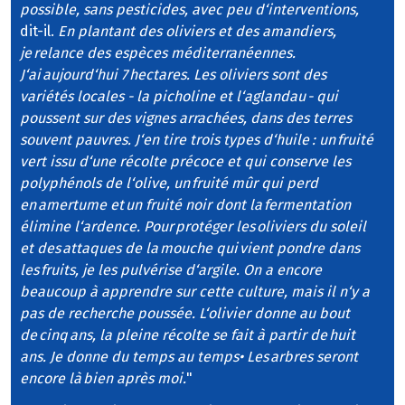
possible, sans pesticides, avec peu d‘interventions,
dit-il.
En plantant des oliviers et des amandiers,
je relance des espèces méditerranéennes.
J‘ai aujourd‘hui 7 hectares. Les oliviers sont des
variétés locales - la picholine et l‘aglandau - qui
poussent sur des vignes arrachées, dans des terres
souvent pauvres. J‘en tire trois types d‘huile : un fruité
vert issu d‘une récolte précoce et qui conserve les
polyphénols de l‘olive, un fruité mûr qui perd
en amertume et un fruité noir dont la fermentation
élimine l‘ardence. Pour protéger les oliviers du soleil
et des attaques de la mouche qui vient pondre dans
les fruits, je les pulvérise d‘argile. On a encore
beaucoup à apprendre sur cette culture, mais il n‘y a
pas de recherche poussée. L‘olivier donne au bout
de cinq ans, la pleine récolte se fait à partir de huit
ans. Je donne du temps au temps• Les arbres seront
encore là bien après moi.
"