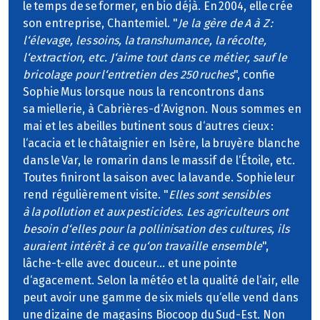
le temps de se former, en bio déjà. En 2004, elle crée
son entreprise, Chantemiel. "
Je la gère de A à Z :
l‘élevage, les soins, la transhumance, la récolte,
l‘extraction, etc. J‘aime tout dans ce métier, sauf le
bricolage pour l‘entretien des 250 ruches
", confie
Sophie Mus lorsque nous la rencontrons dans
sa miellerie, à Cabrières-d‘Avignon. Nous sommes en
mai et les abeilles butinent sous d‘autres cieux :
l‘acacia et le châtaignier en Isère, la bruyère blanche
dans le Var, le romarin dans le massif de l‘Étoile, etc.
Toutes finiront la saison avec la lavande. Sophie leur
rend régulièrement visite. "
Elles sont sensibles
à la pollution et aux pesticides. Les agriculteurs ont
besoin d‘elles pour la pollinisation des cultures, ils
auraient intérêt à ce qu‘on travaille ensemble
",
lâche-t-elle avec douceur… et une pointe
d‘agacement. Selon la météo et la qualité de l‘air, elle
peut avoir une gamme de six miels qu‘elle vend dans
une dizaine de magasins Biocoop du Sud-Est. Non