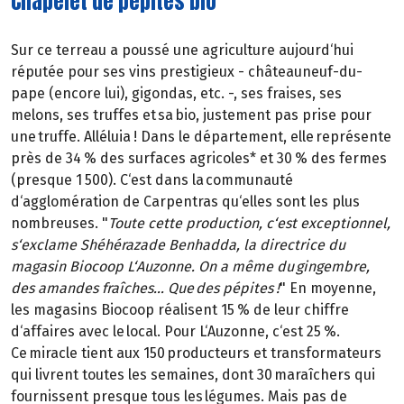
Chapelet de pépites bio
Sur ce terreau a poussé une agriculture aujourd‘hui
réputée pour ses vins prestigieux - châteauneuf-du-
pape (encore lui), gigondas, etc. -, ses fraises, ses
melons, ses truffes et sa bio, justement pas prise pour
une truffe. Alléluia ! Dans le département, elle représente
près de 34 % des surfaces agricoles* et 30 % des fermes
(presque 1 500). C‘est dans la communauté
d‘agglomération de Carpentras qu‘elles sont les plus
nombreuses. "
Toute cette production, c‘est exceptionnel,
s‘exclame Shéhérazade Benhadda, la directrice du
magasin Biocoop L‘Auzonne. On a même du gingembre,
des amandes fraîches… Que des pépites !
" En moyenne,
les magasins Biocoop réalisent 15 % de leur chiffre
d‘affaires avec le local. Pour L‘Auzonne, c‘est 25 %.
Ce miracle tient aux 150 producteurs et transformateurs
qui livrent toutes les semaines, dont 30 maraîchers qui
fournissent presque tous les légumes. Mais pas de