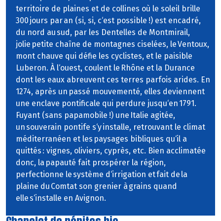
territoire de plaines et de collines où le soleil brille
300 jours par an (si, si, c‘est possible !) est encadré,
du nord au sud, par les Dentelles de Montmirail,
jolie petite chaîne de montagnes ciselées, le Ventoux,
mont chauve qui défie les cyclistes, et le paisible
Luberon. À l‘ouest, coulent le Rhône et la Durance
dont les eaux abreuvent ces terres parfois arides. En
1274, après un passé mouvementé, elles deviennent
une enclave pontificale qui perdure jusqu‘en 1791.
Fuyant (sans papamobile !) une Italie agitée,
un souverain pontife s‘y installe, retrouvant le climat
méditerranéen et les paysages bibliques qu‘il a
quittés : vignes, oliviers, cyprès, etc. Bien acclimatée
donc, la papauté fait prospérer la région,
perfectionne le système d‘irrigation et fait de la
plaine du Comtat son grenier à grains quand
elle s‘installe en Avignon.