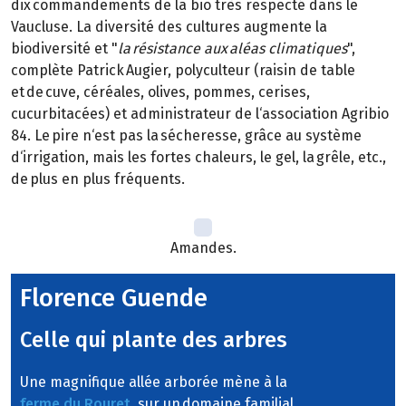
dix commandements de la bio très respecté dans le
Vaucluse. La diversité des cultures augmente la
biodiversité et "
la résistance aux aléas climatiques
",
complète Patrick Augier, polyculteur (raisin de table
et de cuve, céréales, olives, pommes, cerises,
cucurbitacées) et administrateur de l‘association Agribio
84. Le pire n‘est pas la sécheresse, grâce au système
d‘irrigation, mais les fortes chaleurs, le gel, la grêle, etc.,
de plus en plus fréquents.
Amandes.
Florence Guende
Celle qui plante des arbres
Une magnifique allée arborée mène à la
ferme du Rouret
, sur un domaine familial