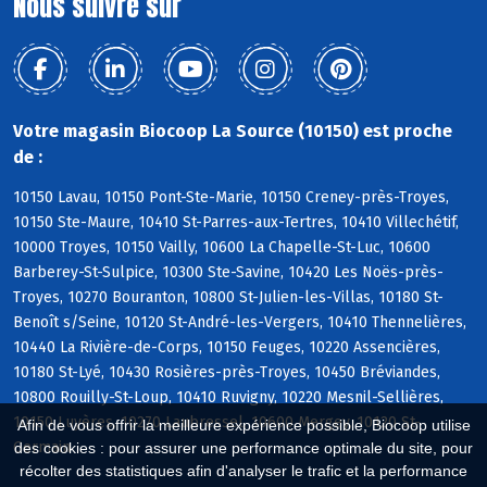
Nous suivre sur
Votre magasin Biocoop La Source (10150) est proche
de :
10150 Lavau, 10150 Pont-Ste-Marie, 10150 Creney-près-Troyes,
10150 Ste-Maure, 10410 St-Parres-aux-Tertres, 10410 Villechétif,
10000 Troyes, 10150 Vailly, 10600 La Chapelle-St-Luc, 10600
Barberey-St-Sulpice, 10300 Ste-Savine, 10420 Les Noës-près-
Troyes, 10270 Bouranton, 10800 St-Julien-les-Villas, 10180 St-
Benoît s/Seine, 10120 St-André-les-Vergers, 10410 Thennelières,
10440 La Rivière-de-Corps, 10150 Feuges, 10220 Assencières,
10180 St-Lyé, 10430 Rosières-près-Troyes, 10450 Bréviandes,
10800 Rouilly-St-Loup, 10410 Ruvigny, 10220 Mesnil-Sellières,
10150 Luyères, 10270 Laubressel, 10600 Mergey, 10120 St-
Afin de vous offrir la meilleure expérience possible, Biocoop utilise
Germain
des cookies : pour assurer une performance optimale du site, pour
récolter des statistiques afin d'analyser le trafic et la performance