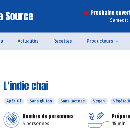
a Source
Prochaine ouver
Samedi :
da
Actualités
Recettes
Producteurs
L'indie chai
Apéritif
Sans gluten
Sans lactose
Vegan
Végétali
Nombre de personnes
Prépara
5 personnes
15 min