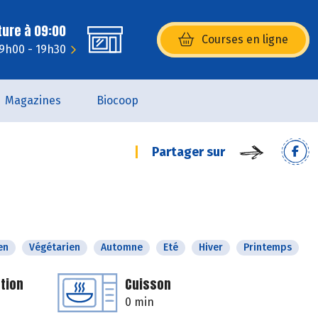
ture à 09:00
Courses en ligne
(s’ouvre dans une nouvelle fenêtr
 9h00 - 19h30
Magazines
Biocoop
Partager sur
en
Végétarien
Automne
Eté
Hiver
Printemps
tion
Cuisson
0 min