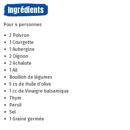
Ingrédients
Pour 4 personnes
2 Poivron
1 Courgette
1 Aubergine
2 Oignon
2 échalote
1 Ail
Bouillon de légumes
5 cs de Huile d'olive
1 cc de Vinaigre balsamique
Thym
Persil
Sel
1 Graine germée