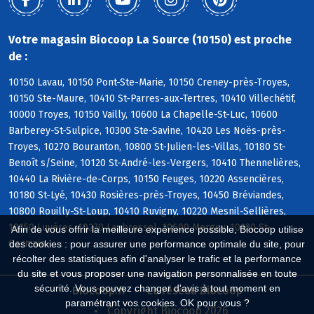
Votre magasin Biocoop La Source (10150) est proche
de :
10150 Lavau, 10150 Pont-Ste-Marie, 10150 Creney-près-Troyes,
10150 Ste-Maure, 10410 St-Parres-aux-Tertres, 10410 Villechétif,
10000 Troyes, 10150 Vailly, 10600 La Chapelle-St-Luc, 10600
Barberey-St-Sulpice, 10300 Ste-Savine, 10420 Les Noës-près-
Troyes, 10270 Bouranton, 10800 St-Julien-les-Villas, 10180 St-
Benoît s/Seine, 10120 St-André-les-Vergers, 10410 Thennelières,
10440 La Rivière-de-Corps, 10150 Feuges, 10220 Assencières,
10180 St-Lyé, 10430 Rosières-près-Troyes, 10450 Bréviandes,
10800 Rouilly-St-Loup, 10410 Ruvigny, 10220 Mesnil-Sellières,
10150 Luyères, 10270 Laubressel, 10600 Mergey, 10120 St-
Afin de vous offrir la meilleure expérience possible, Biocoop utilise
Germain
des cookies : pour assurer une performance optimale du site, pour
récolter des statistiques afin d'analyser le trafic et la performance
du site et vous proposer une navigation personnalisée en toute
sécurité. Vous pouvez changer d'avis à tout moment en
Biocoop.fr
Le réseau Biocoop
paramétrant vos cookies. OK pour vous ?
Copyright Biocoop 2026