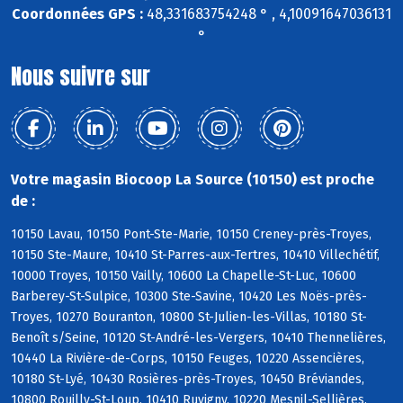
Coordonnées GPS :
48,331683754248 ° , 4,10091647036131
°
Nous suivre sur
Votre magasin Biocoop La Source (10150) est proche
de :
10150 Lavau, 10150 Pont-Ste-Marie, 10150 Creney-près-Troyes,
10150 Ste-Maure, 10410 St-Parres-aux-Tertres, 10410 Villechétif,
10000 Troyes, 10150 Vailly, 10600 La Chapelle-St-Luc, 10600
Barberey-St-Sulpice, 10300 Ste-Savine, 10420 Les Noës-près-
Troyes, 10270 Bouranton, 10800 St-Julien-les-Villas, 10180 St-
Benoît s/Seine, 10120 St-André-les-Vergers, 10410 Thennelières,
10440 La Rivière-de-Corps, 10150 Feuges, 10220 Assencières,
10180 St-Lyé, 10430 Rosières-près-Troyes, 10450 Bréviandes,
10800 Rouilly-St-Loup, 10410 Ruvigny, 10220 Mesnil-Sellières,