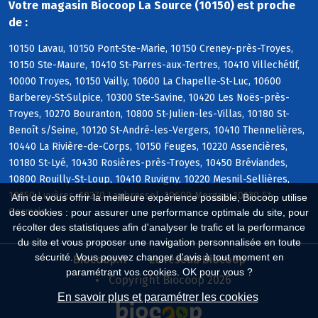
Votre magasin Biocoop La Source (10150) est proche
de :
10150 Lavau, 10150 Pont-Ste-Marie, 10150 Creney-près-Troyes,
10150 Ste-Maure, 10410 St-Parres-aux-Tertres, 10410 Villechétif,
10000 Troyes, 10150 Vailly, 10600 La Chapelle-St-Luc, 10600
Barberey-St-Sulpice, 10300 Ste-Savine, 10420 Les Noës-près-
Troyes, 10270 Bouranton, 10800 St-Julien-les-Villas, 10180 St-
Benoît s/Seine, 10120 St-André-les-Vergers, 10410 Thennelières,
10440 La Rivière-de-Corps, 10150 Feuges, 10220 Assencières,
10180 St-Lyé, 10430 Rosières-près-Troyes, 10450 Bréviandes,
10800 Rouilly-St-Loup, 10410 Ruvigny, 10220 Mesnil-Sellières,
10150 Luyères, 10270 Laubressel, 10600 Mergey, 10120 St-
Afin de vous offrir la meilleure expérience possible, Biocoop utilise
Germain
des cookies : pour assurer une performance optimale du site, pour
récolter des statistiques afin d'analyser le trafic et la performance
du site et vous proposer une navigation personnalisée en toute
sécurité. Vous pouvez changer d'avis à tout moment en
Biocoop.fr
Le réseau Biocoop
paramétrant vos cookies. OK pour vous ?
Copyright Biocoop 2026
En savoir plus et paramétrer les cookies