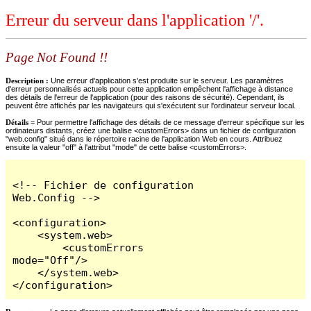
Erreur du serveur dans l'application '/'.
Page Not Found !!
Description :
Une erreur d'application s'est produite sur le serveur. Les paramètres
d'erreur personnalisés actuels pour cette application empêchent l'affichage à distance
des détails de l'erreur de l'application (pour des raisons de sécurité). Cependant, ils
peuvent être affichés par les navigateurs qui s'exécutent sur l'ordinateur serveur local.
Détails =
Pour permettre l'affichage des détails de ce message d'erreur spécifique sur les
ordinateurs distants, créez une balise <customErrors> dans un fichier de configuration
"web.config" situé dans le répertoire racine de l'application Web en cours. Attribuez
ensuite la valeur "off" à l'attribut "mode" de cette balise <customErrors>.
<!-- Fichier de configuration 
Web.Config -->

<configuration>

    <system.web>

        <customErrors 
mode="Off"/>

    </system.web>

</configuration>