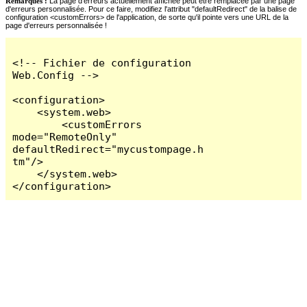
Remarques :
La page d'erreurs actuellement affichée peut être remplacée par une page
d'erreurs personnalisée. Pour ce faire, modifiez l'attribut "defaultRedirect" de la balise de
configuration <customErrors> de l'application, de sorte qu'il pointe vers une URL de la
page d'erreurs personnalisée !
<!-- Fichier de configuration 
Web.Config -->

<configuration>

    <system.web>

        <customErrors 
mode="RemoteOnly" 
defaultRedirect="mycustompage.h
tm"/>

    </system.web>

</configuration>