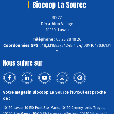
Biocoop La Source
RD 77
Décathlon Village
10150 Lavau
Téléphone :
03 25 28 18 26
Coordonnées GPS :
48,331683754248 ° , 4,10091647036131
°
Nous suivre sur
Votre magasin Biocoop La Source (10150) est proche
de :
10150 Lavau, 10150 Pont-Ste-Marie, 10150 Creney-près-Troyes,
10150 Ste-Maure, 10410 St-Parres-aux-Tertres, 10410 Villechétif,