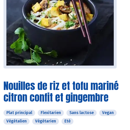
Nouilles de riz et tofu mariné
citron confit et gingembre
Plat principal
Flexitarien
Sans lactose
Vegan
Végétalien
Végétarien
Eté