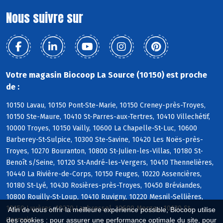
Nous suivre sur
Votre magasin Biocoop La Source (10150) est proche
de :
10150 Lavau, 10150 Pont-Ste-Marie, 10150 Creney-près-Troyes,
10150 Ste-Maure, 10410 St-Parres-aux-Tertres, 10410 Villechétif,
10000 Troyes, 10150 Vailly, 10600 La Chapelle-St-Luc, 10600
Barberey-St-Sulpice, 10300 Ste-Savine, 10420 Les Noës-près-
Troyes, 10270 Bouranton, 10800 St-Julien-les-Villas, 10180 St-
Benoît s/Seine, 10120 St-André-les-Vergers, 10410 Thennelières,
10440 La Rivière-de-Corps, 10150 Feuges, 10220 Assencières,
10180 St-Lyé, 10430 Rosières-près-Troyes, 10450 Bréviandes,
10800 Rouilly-St-Loup, 10410 Ruvigny, 10220 Mesnil-Sellières,
10150 Luyères, 10270 Laubressel, 10600 Mergey, 10120 St-
Afin de vous offrir la meilleure expérience possible, Biocoop utilise
Germain
des cookies : pour assurer une performance optimale du site, pour