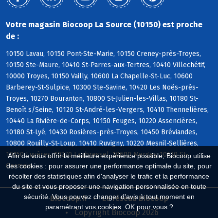
Votre magasin Biocoop La Source (10150) est proche
de :
10150 Lavau, 10150 Pont-Ste-Marie, 10150 Creney-près-Troyes,
10150 Ste-Maure, 10410 St-Parres-aux-Tertres, 10410 Villechétif,
10000 Troyes, 10150 Vailly, 10600 La Chapelle-St-Luc, 10600
Barberey-St-Sulpice, 10300 Ste-Savine, 10420 Les Noës-près-
Troyes, 10270 Bouranton, 10800 St-Julien-les-Villas, 10180 St-
Benoît s/Seine, 10120 St-André-les-Vergers, 10410 Thennelières,
10440 La Rivière-de-Corps, 10150 Feuges, 10220 Assencières,
10180 St-Lyé, 10430 Rosières-près-Troyes, 10450 Bréviandes,
10800 Rouilly-St-Loup, 10410 Ruvigny, 10220 Mesnil-Sellières,
10150 Luyères, 10270 Laubressel, 10600 Mergey, 10120 St-
Afin de vous offrir la meilleure expérience possible, Biocoop utilise
Germain
des cookies : pour assurer une performance optimale du site, pour
récolter des statistiques afin d'analyser le trafic et la performance
du site et vous proposer une navigation personnalisée en toute
sécurité. Vous pouvez changer d'avis à tout moment en
Biocoop.fr
Le réseau Biocoop
paramétrant vos cookies. OK pour vous ?
Copyright Biocoop 2026