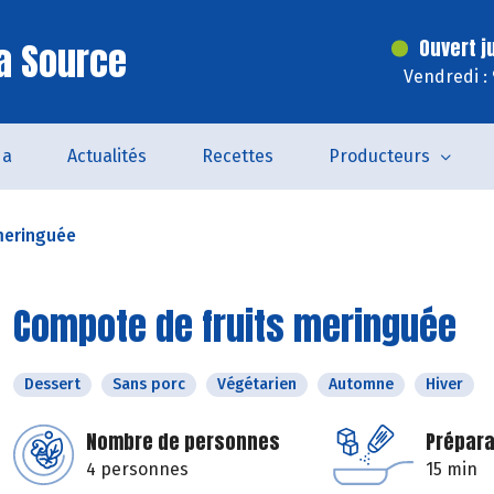
a Source
Ouvert j
Vendredi :
da
Actualités
Recettes
Producteurs
meringuée
Compote de fruits meringuée
Dessert
Sans porc
Végétarien
Automne
Hiver
Nombre de personnes
Prépara
4 personnes
15 min