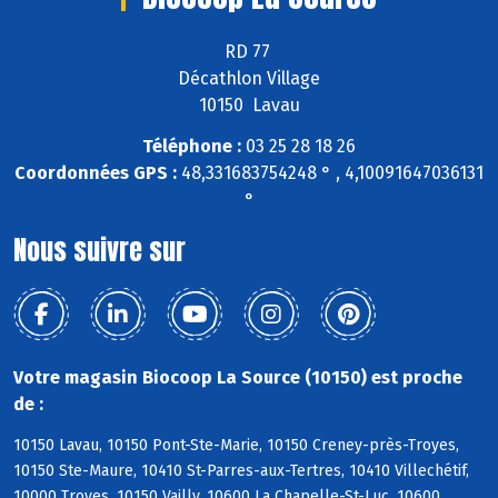
RD 77
Décathlon Village
10150 Lavau
Téléphone :
03 25 28 18 26
Coordonnées GPS :
48,331683754248 ° , 4,10091647036131
°
Nous suivre sur
Votre magasin Biocoop La Source (10150) est proche
de :
10150 Lavau, 10150 Pont-Ste-Marie, 10150 Creney-près-Troyes,
10150 Ste-Maure, 10410 St-Parres-aux-Tertres, 10410 Villechétif,
10000 Troyes, 10150 Vailly, 10600 La Chapelle-St-Luc, 10600