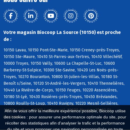
Votre magasin Biocoop La Source (10150) est proche
de :
10150 Lavau, 10150 Pont-Ste-Marie, 10150 Creney-près-Troyes,
10150 Ste-Maure, 10410 St-Parres-aux-Tertres, 10410 Villechétif,
10000 Troyes, 10150 Vailly, 10600 La Chapelle-St-Luc, 10600
Barberey-St-Sulpice, 10300 Ste-Savine, 10420 Les Noës-près-
Troyes, 10270 Bouranton, 10800 St-Julien-les-Villas, 10180 St-
Benoît s/Seine, 10120 St-André-les-Vergers, 10410 Thennelières,
10440 La Rivière-de-Corps, 10150 Feuges, 10220 Assencières,
10180 St-Lyé, 10430 Rosières-près-Troyes, 10450 Bréviandes,
10800 Rouilly-St-Loup, 10410 Ruvigny, 10220 Mesnil-Sellières,
10150 Luyères, 10270 Laubressel, 10600 Mergey, 10120 St-
Afin de vous offrir la meilleure expérience possible, Biocoop utilise
Germain
des cookies : pour assurer une performance optimale du site, pour
récolter des statistiques afin d'analyser le trafic et la performance
du site et vous proposer une navigation personnalisée en toute