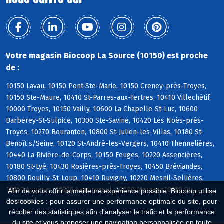
Votre magasin Biocoop La Source (10150) est proche
de :
10150 Lavau, 10150 Pont-Ste-Marie, 10150 Creney-près-Troyes,
10150 Ste-Maure, 10410 St-Parres-aux-Tertres, 10410 Villechétif,
10000 Troyes, 10150 Vailly, 10600 La Chapelle-St-Luc, 10600
Barberey-St-Sulpice, 10300 Ste-Savine, 10420 Les Noës-près-
Troyes, 10270 Bouranton, 10800 St-Julien-les-Villas, 10180 St-
Benoît s/Seine, 10120 St-André-les-Vergers, 10410 Thennelières,
10440 La Rivière-de-Corps, 10150 Feuges, 10220 Assencières,
10180 St-Lyé, 10430 Rosières-près-Troyes, 10450 Bréviandes,
10800 Rouilly-St-Loup, 10410 Ruvigny, 10220 Mesnil-Sellières,
10150 Luyères, 10270 Laubressel, 10600 Mergey, 10120 St-
Afin de vous offrir la meilleure expérience possible, Biocoop utilise
Germain
des cookies : pour assurer une performance optimale du site, pour
récolter des statistiques afin d'analyser le trafic et la performance
du site et vous proposer une navigation personnalisée en toute