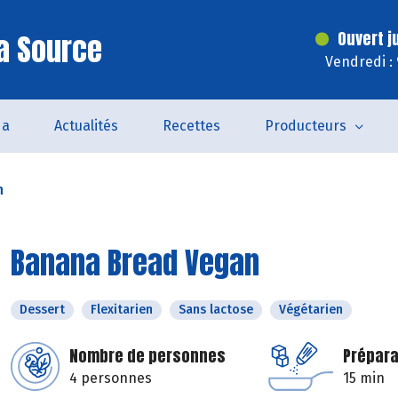
a Source
Ouvert j
Vendredi :
da
Actualités
Recettes
Producteurs
n
Banana Bread Vegan
Dessert
Flexitarien
Sans lactose
Végétarien
Nombre de personnes
Prépara
4 personnes
15 min